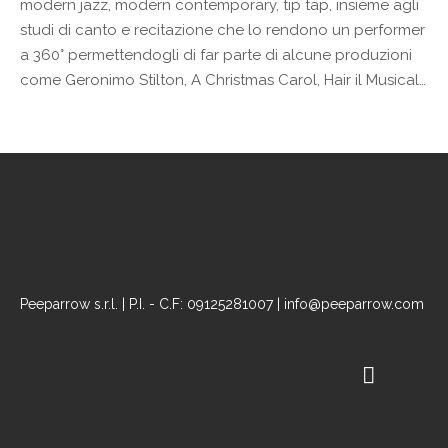
modern jazz, modern contemporary, tip tap, insieme agli
studi di canto e recitazione che lo rendono un performer
a 360° permettendogli di far parte di alcune produzioni
come Geronimo Stilton, A Christmas Carol, Hair il Musical…
Peeparrow s.r.l. | P.I. - C.F: 09125281007 | info@peeparrow.com